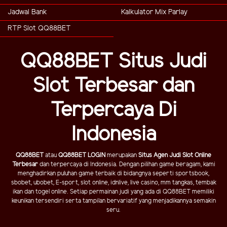
Jadwal Bank
Kalkulator Mix Parlay
RTP Slot QQ88BET
QQ88BET Situs Judi
Slot Terbesar dan
Terpercaya Di
Indonesia
QQ88BET
atau
QQ88BET LOGIN
merupakan
Situs Agen Judi Slot Online
Terbesar
dan terpercaya di Indonesia. Dengan pilihan game beragam, kami
menghadirkan puluhan game terbaik di bidangnya seperti sportsbook,
sbobet, ubobet, E-sport, slot online, idnlive, live casino, mm tangkas, tembak
ikan dan togel online. Setiap permainan judi yang ada di QQ88BET memiliki
keunikan tersendiri serta tampilan bervariatif yang menjadikannya semakin
seru.