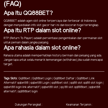
(FAQ)
Apa Itu QQ88BET?
QQ88BET adalah agen slot online terpercaya dan terbesar di Indonesia
dengan menyediakan info slot gacor hari ini dan bocoran togel terlengkap.
Apa itu RTP dalam slot online?
RTP (Return To Player) adalah persentase pengembalian dari permainan slot
untuk pemain dalam jangka panjang.
Apa rahasia dalam slot online?
Rahasia utama adalah memperhatikan history bermain dan peluang yang ada.
Jangan lupa untuk selalu menarik kemenangan (withdraw) jika sudah mencapai
target.
Tags Slots:
Qq88bet
|
Qq88bet Login
|
Qq88bet Daftar
|
Qq88bet Link
Alternatif
qqbet88
|
qqbet88 Login
|
qq88bet slot
|
qq88 slot
qq88 slot login
|
qqbet88 login link alternatif
|
qqbet88 slot
|
qq 88 slot
qq888bet
|
qqbet88
alternatif
|
qq888bet login
Dukungan Perangkat :
Keamanan Terjamin :