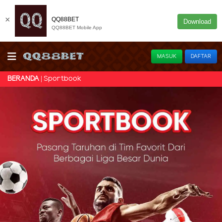
×
QQ88BET
Download
QQ88BET Mobile App
MASUK
DAFTAR
Sportbook
BERANDA