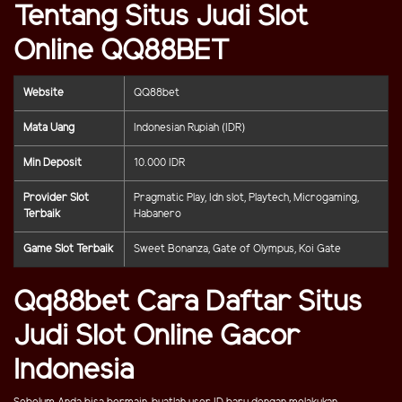
Tentang Situs Judi Slot
Online QQ88BET
Website
QQ88bet
Mata Uang
Indonesian Rupiah (IDR)
Min Deposit
10.000 IDR
Provider Slot
Pragmatic Play, Idn slot, Playtech, Microgaming,
Terbaik
Habanero
Game Slot Terbaik
Sweet Bonanza, Gate of Olympus, Koi Gate
Qq88bet Cara Daftar Situs
Judi Slot Online Gacor
Indonesia