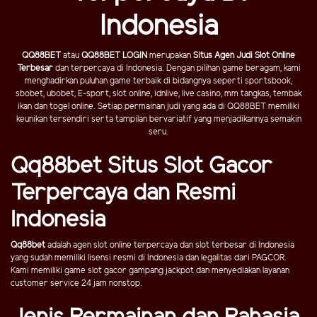
Indonesia
QQ88BET
atau
QQ88BET LOGIN
merupakan
Situs Agen Judi Slot Online
Terbesar
dan terpercaya di Indonesia. Dengan pilihan game beragam, kami
menghadirkan puluhan game terbaik di bidangnya seperti sportsbook,
sbobet, ubobet, E-sport, slot online, idnlive, live casino, mm tangkas, tembak
ikan dan togel online. Setiap permainan judi yang ada di QQ88BET memiliki
keunikan tersendiri serta tampilan bervariatif yang menjadikannya semakin
seru.
Qq88bet Situs Slot Gacor
Terpercaya dan Resmi
Indonesia
Qq88bet
adalah agen slot online terpercaya dan slot terbesar di Indonesia
yang sudah memiliki lisensi resmi di Indonesia dan legalitas dari PAGCOR.
Kami memiliki game slot gacor gampang jackpot dan menyediakan layanan
customer service 24 jam nonstop.