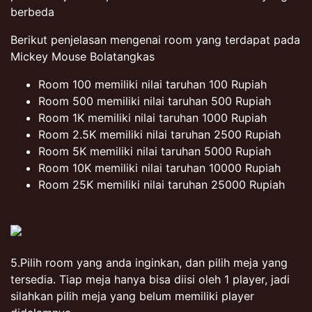
berbeda
Berikut penjelasan mengenai room yang terdapat pada
Mickey Mouse Bolatangkas
Room 100 memiliki nilai taruhan 100 Rupiah
Room 500 memiliki nilai taruhan 500 Rupiah
Room 1K memiliki nilai taruhan 1000 Rupiah
Room 2.5K memiliki nilai taruhan 2500 Rupiah
Room 5K memiliki nilai taruhan 5000 Rupiah
Room 10K memiliki nilai taruhan 10000 Rupiah
Room 25K memiliki nilai taruhan 25000 Rupiah
5.Pilih room yang anda inginkan, dan pilih meja yang
tersedia. Tiap meja hanya bisa diisi oleh 1 player, jadi
silahkan pilih meja yang belum memiliki player